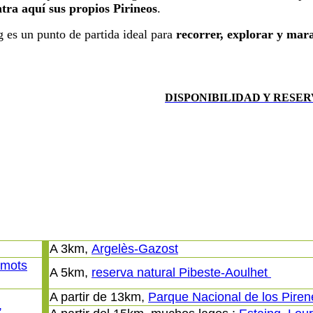
ntra aquí sus propios Pirineos
.
g es un punto de partida ideal para
recorrer, explorar y mara
DISPONIBILIDAD Y RESER
A 3km,
Argelès-Gazost
 mots
A 5km,
reserva natural Pibeste-Aoulhet
A partir de 13km,
Parque Nacional de los Pire
,