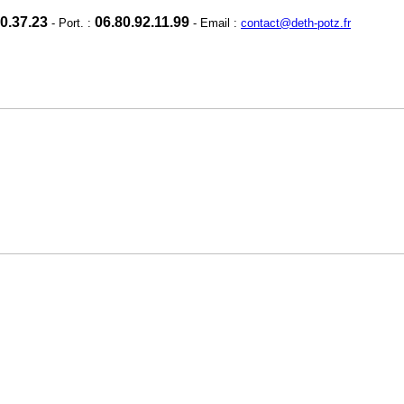
0.37.23
06.80.92.11.99
- Port. :
-
Email :
contact@deth-potz.fr