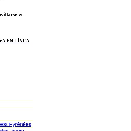
villarse
en
VA EN LÍNEA
neos Pyrénées